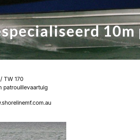
especialiseerd 10m 
 / TW 170
 patrouillevaartuig
w.shorelinemf.com.au