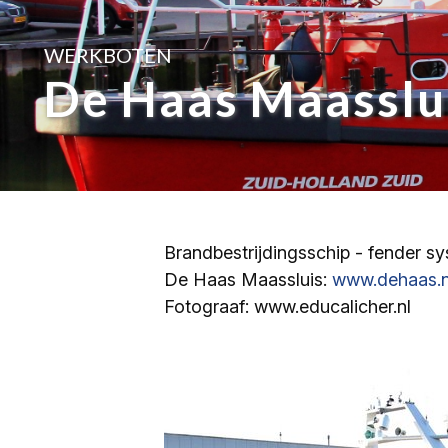
WERKBOTEN
De Haas Maasslui
Brandbestrijdingsschip - fender s
De Haas Maassluis:
www.dehaas.n
Fotograaf: www.educalicher.nl