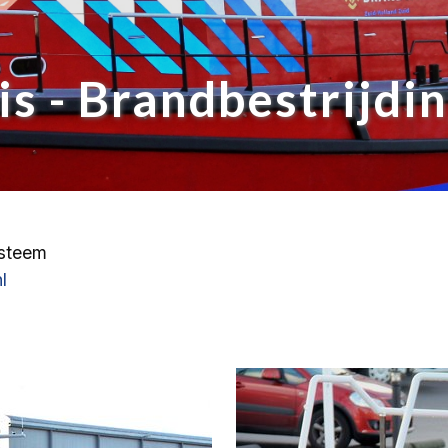
s - Brandbestrijdi
ysteem
l